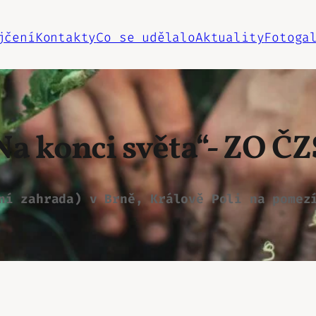
jčení
Kontakty
Co se udělalo
Aktuality
Fotoga
a konci světa“- ZO Č
ní zahrada) v Brně, Králově Poli na pomez