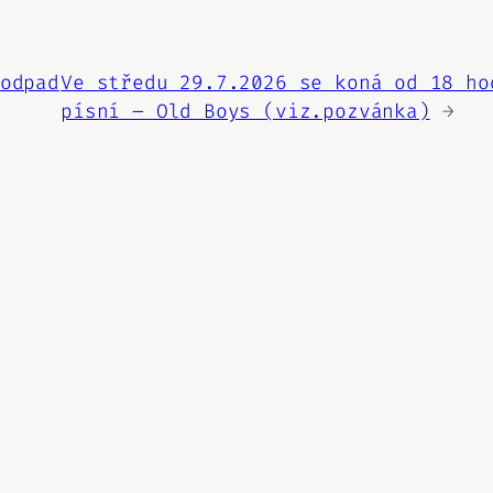
odpad
Ve středu 29.7.2026 se koná od 18 ho
písní – Old Boys (viz.pozvánka)
→