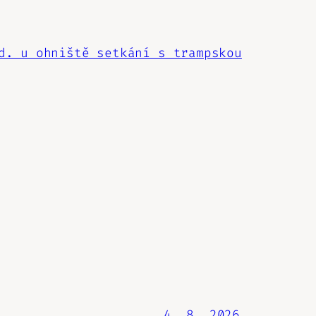
d. u ohniště setkání s trampskou
4. 8. 2026