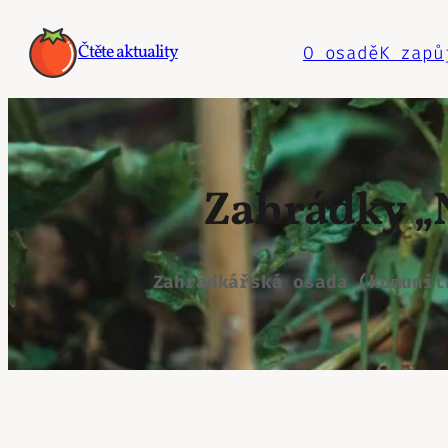
Přeskočit
na
Čtěte aktuality
O osadě
K zapů
obsah
Zahrádky „N
Zahrádkářská osada (komunit