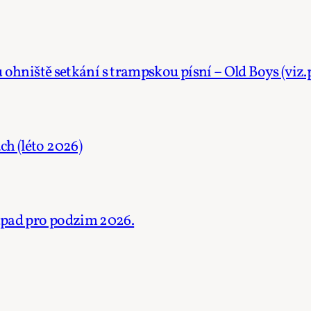
 u ohniště setkání s trampskou písní – Old Boys (viz
h (léto 2026)
dpad pro podzim 2026.