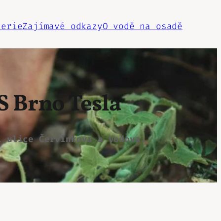
lerie
Zajímavé odkazy
O vodě na osadě
ZS
Brno
Tesla
í ulice Červinkova a Vodova.