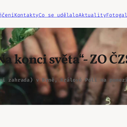
jčení
Kontakty
Co se udělalo
Aktuality
Fotoga
a konci světa“- ZO Č
ní zahrada) v Brně, Králově Poli na pomez