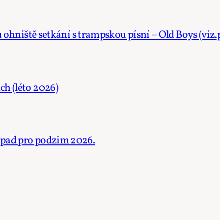
 u ohniště setkání s trampskou písní – Old Boys (viz
h (léto 2026)
dpad pro podzim 2026.