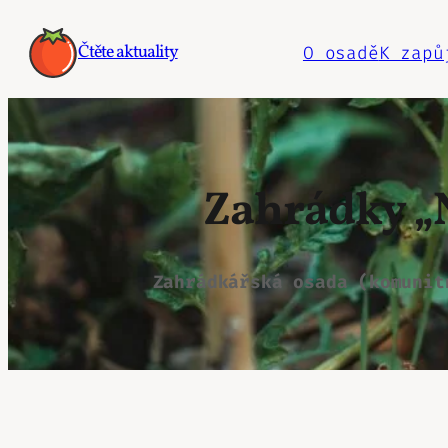
Přeskočit
na
Čtěte aktuality
O osadě
K zapů
obsah
Zahrádky „N
Zahrádkářská osada (komunit