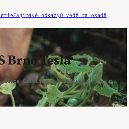
lerie
Zajímavé odkazy
O vodě na osadě
ZS
Brno
Tesla
í ulice Červinkova a Vodova.