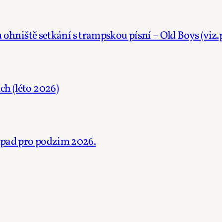
 u ohniště setkání s trampskou písní – Old Boys (viz
h (léto 2026)
dpad pro podzim 2026.