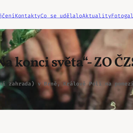
jčení
Kontakty
Co se udělalo
Aktuality
Fotoga
a konci světa“- ZO Č
ní zahrada) v Brně, Králově Poli na pomez