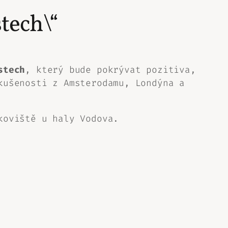
tech\“
stech
, který bude pokrývat pozitiva,
kušenosti z Amsterodamu, Londýna a
koviště u haly Vodova.