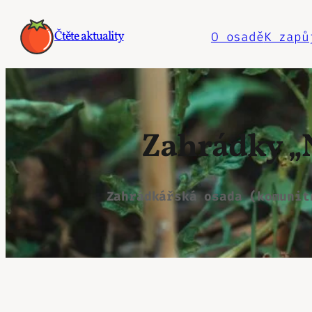
Přeskočit
na
Čtěte aktuality
O osadě
K zapů
obsah
Zahrádky „N
Zahrádkářská osada (komunit