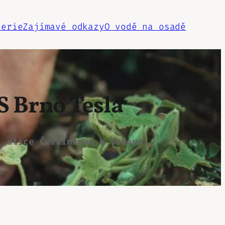
lerie
Zajímavé odkazy
O vodě na osadě
ZS
Brno
Tesla
í ulice Červinkova a Vodova.